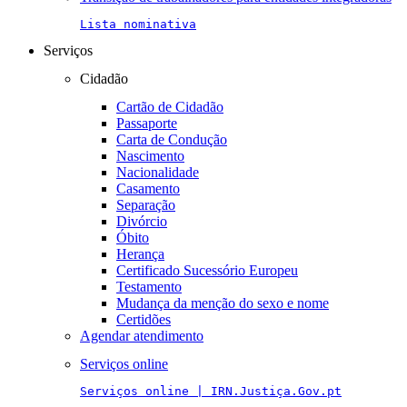
Lista nominativa
Serviços
Cidadão
Cartão de Cidadão
Passaporte
Carta de Condução
Nascimento
Nacionalidade
Casamento
Separação
Divórcio
Óbito
Herança
Certificado Sucessório Europeu
Testamento
Mudança da menção do sexo e nome
Certidões
Agendar atendimento
Serviços online
Serviços online | IRN.Justiça.Gov.pt