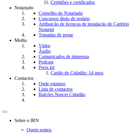
Certidões e certificados
Notariado
Conselho do Notariado
Concursos título de notário
Atribuição de licenças de instalação de Cartório
Notarial
Tomadas de posse
Media
Vídeo
Áudio
Comunicados de imprensa
Podcast
Press kit
Cartão de Cidadão: 14 anos
Contactos
Onde estamos
Lista de contactos
Balcões Nascer Cidadão
Toggle
navigation
Sobre o IRN
Quem somos