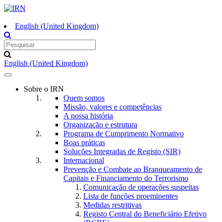
English (United Kingdom)
English (United Kingdom)
Toggle
navigation
Sobre o IRN
Quem somos
Missão, valores e competências
A nossa história
Organização e estrutura
Programa de Cumprimento Normativo
Boas práticas
Soluções Integradas de Registo (SIR)
Internacional
Prevenção e Combate ao Branqueamento de
Capitais e Financiamento do Terrorismo
Comunicação de operações suspeitas
Lista de funções proeminentes
Medidas restritivas
Registo Central do Beneficiário Efetivo