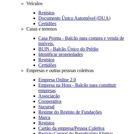
Veículos
Registos
Documento Único Automóvel (DUA)
Certidões
Casas e terrenos
Casa Pronta - Balcão para compra e venda de
imóveis.
BUPi - Balcão Único do Prédio
Identificar propriedades
Registos
Certidões
Empresas e outras pessoas coletivas
Empresa Online 2.0
Empresa na Hora - Balcão para constituir
empresas
Associação
Cooperativa
Sucursal
Regime do Registo de Fundações
Marca
Registos
Cartão da empresa/Pessoa Coletiva
Registo Central do Beneficiário Efetivo