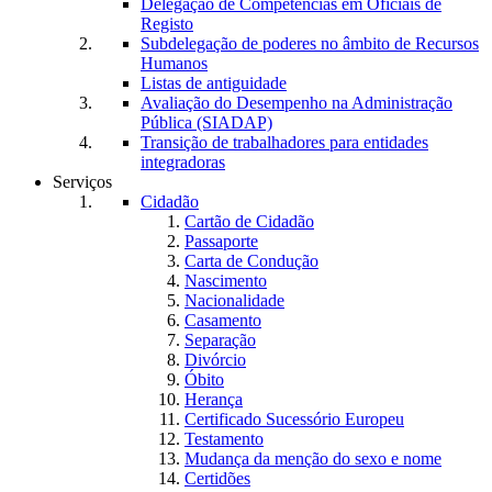
Delegação de Competências em Oficiais de
Registo
Subdelegação de poderes no âmbito de Recursos
Humanos
Listas de antiguidade
Avaliação do Desempenho na Administração
Pública (SIADAP)
Transição de trabalhadores para entidades
integradoras
Serviços
Cidadão
Cartão de Cidadão
Passaporte
Carta de Condução
Nascimento
Nacionalidade
Casamento
Separação
Divórcio
Óbito
Herança
Certificado Sucessório Europeu
Testamento
Mudança da menção do sexo e nome
Certidões