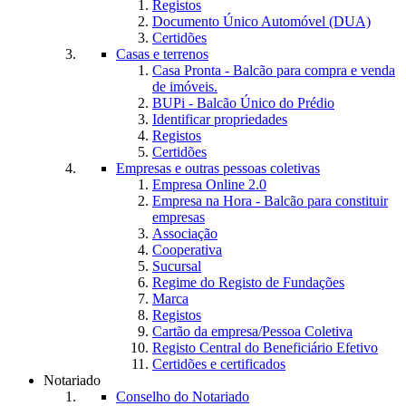
Registos
Documento Único Automóvel (DUA)
Certidões
Casas e terrenos
Casa Pronta - Balcão para compra e venda
de imóveis.
BUPi - Balcão Único do Prédio
Identificar propriedades
Registos
Certidões
Empresas e outras pessoas coletivas
Empresa Online 2.0
Empresa na Hora - Balcão para constituir
empresas
Associação
Cooperativa
Sucursal
Regime do Registo de Fundações
Marca
Registos
Cartão da empresa/Pessoa Coletiva
Registo Central do Beneficiário Efetivo
Certidões e certificados
Notariado
Conselho do Notariado