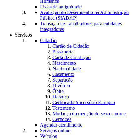
Humanos
Listas de antiguidade
Avaliação do Desempenho na Administração
Pública (SIADAP)
Transição de trabalhadores para entidades
integradoras
Serviços
Cidadão
Cartão de Cidadão
Passaporte
Carta de Condução
Nascimento
Nacionalidade
Casamento
Separação
Divórcio
Óbito
Herança
Certificado Sucessório Europeu
Testamento
Mudança da menção do sexo e nome
Certidões
Agendar atendimento
Serviços online
Veículos