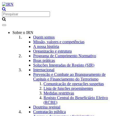
Toggle
navigation
Sobre o IRN
Quem somos
Missão, valores e competências
A nossa história
Organização e estrutura
Programa de Cumprimento Normativo
Boas práticas
Soluções Integradas de Registo (SIR)
Internacional
Prevenção e Combate ao Branqueamento de
Capitais e Financiamento do Terrorismo
Comunicação de operações suspeitas
Lista de funções proeminentes
Medidas restritivas
Registo Central do Beneficiário Efetivo
(RCBE)
Doutrina registal
Contratação pública