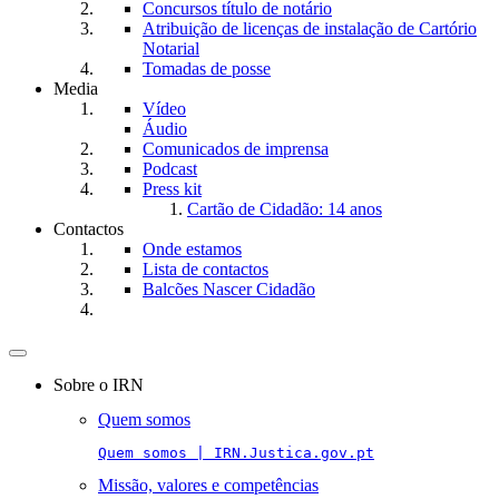
Concursos título de notário
Atribuição de licenças de instalação de Cartório
Notarial
Tomadas de posse
Media
Vídeo
Áudio
Comunicados de imprensa
Podcast
Press kit
Cartão de Cidadão: 14 anos
Contactos
Onde estamos
Lista de contactos
Balcões Nascer Cidadão
Toggle
navigation
Sobre o IRN
Quem somos
Quem somos | IRN.Justica.gov.pt
Missão, valores e competências