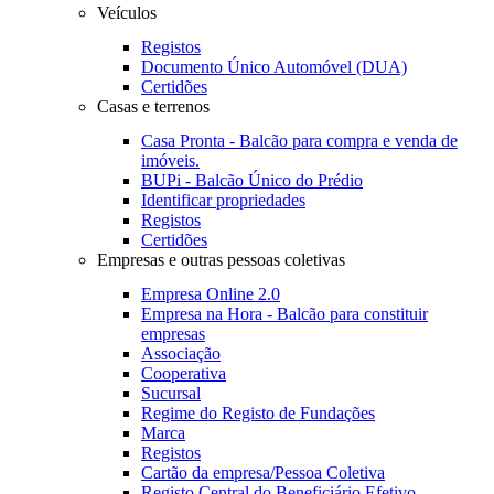
Veículos
Registos
Documento Único Automóvel (DUA)
Certidões
Casas e terrenos
Casa Pronta - Balcão para compra e venda de
imóveis.
BUPi - Balcão Único do Prédio
Identificar propriedades
Registos
Certidões
Empresas e outras pessoas coletivas
Empresa Online 2.0
Empresa na Hora - Balcão para constituir
empresas
Associação
Cooperativa
Sucursal
Regime do Registo de Fundações
Marca
Registos
Cartão da empresa/Pessoa Coletiva
Registo Central do Beneficiário Efetivo