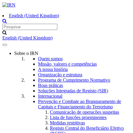
English (United Kingdom)
English (United Kingdom)
Toggle
navigation
Sobre o IRN
Quem somos
Missão, valores e competências
A nossa história
Organização e estrutura
Programa de Cumprimento Normativo
Boas práticas
Soluções Integradas de Registo (SIR)
Internacional
Prevenção e Combate ao Branqueamento de
Capitais e Financiamento do Terrorismo
Comunicação de operações suspeitas
Lista de funções proeminentes
Medidas restritivas
Registo Central do Beneficiário Efetivo