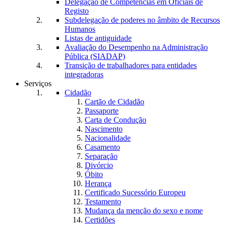
Delegação de Competências em Oficiais de
Registo
Subdelegação de poderes no âmbito de Recursos
Humanos
Listas de antiguidade
Avaliação do Desempenho na Administração
Pública (SIADAP)
Transição de trabalhadores para entidades
integradoras
Serviços
Cidadão
Cartão de Cidadão
Passaporte
Carta de Condução
Nascimento
Nacionalidade
Casamento
Separação
Divórcio
Óbito
Herança
Certificado Sucessório Europeu
Testamento
Mudança da menção do sexo e nome
Certidões