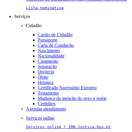
Lista nominativa
Serviços
Cidadão
Cartão de Cidadão
Passaporte
Carta de Condução
Nascimento
Nacionalidade
Casamento
Separação
Divórcio
Óbito
Herança
Certificado Sucessório Europeu
Testamento
Mudança da menção do sexo e nome
Certidões
Agendar atendimento
Serviços online
Serviços online | IRN.Justiça.Gov.pt