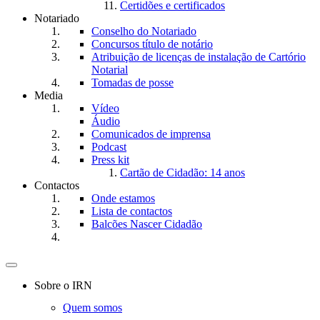
Certidões e certificados
Notariado
Conselho do Notariado
Concursos título de notário
Atribuição de licenças de instalação de Cartório
Notarial
Tomadas de posse
Media
Vídeo
Áudio
Comunicados de imprensa
Podcast
Press kit
Cartão de Cidadão: 14 anos
Contactos
Onde estamos
Lista de contactos
Balcões Nascer Cidadão
Toggle
navigation
Sobre o IRN
Quem somos