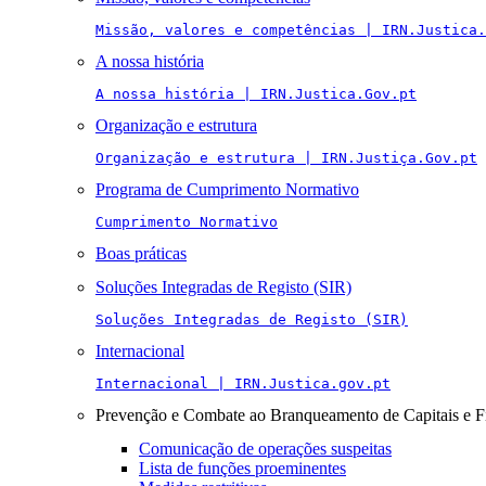
Missão, valores e competências | IRN.Justica.
A nossa história
A nossa história | IRN.Justica.Gov.pt
Organização e estrutura
Organização e estrutura | IRN.Justiça.Gov.pt
Programa de Cumprimento Normativo
Cumprimento Normativo
Boas práticas
Soluções Integradas de Registo (SIR)
Soluções Integradas de Registo (SIR)
Internacional
Internacional | IRN.Justica.gov.pt
Prevenção e Combate ao Branqueamento de Capitais e F
Comunicação de operações suspeitas
Lista de funções proeminentes