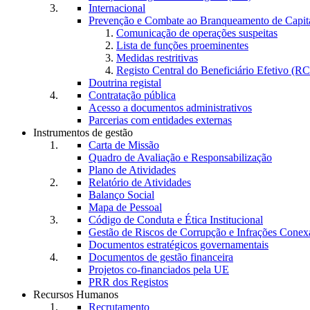
Internacional
Prevenção e Combate ao Branqueamento de Capita
Comunicação de operações suspeitas
Lista de funções proeminentes
Medidas restritivas
Registo Central do Beneficiário Efetivo (R
Doutrina registal
Contratação pública
Acesso a documentos administrativos
Parcerias com entidades externas
Instrumentos de gestão
Carta de Missão
Quadro de Avaliação e Responsabilização
Plano de Atividades
Relatório de Atividades
Balanço Social
Mapa de Pessoal
Código de Conduta e Ética Institucional
Gestão de Riscos de Corrupção e Infrações Conex
Documentos estratégicos governamentais
Documentos de gestão financeira
Projetos co-financiados pela UE
PRR dos Registos
Recursos Humanos
Recrutamento