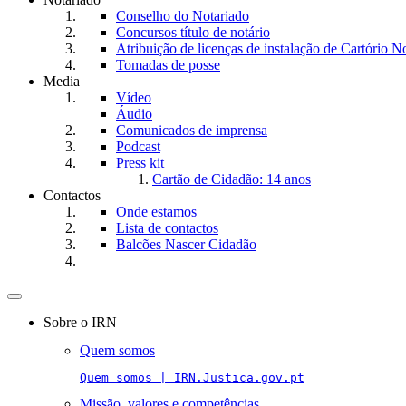
Conselho do Notariado
Concursos título de notário
Atribuição de licenças de instalação de Cartório No
Tomadas de posse
Media
Vídeo
Áudio
Comunicados de imprensa
Podcast
Press kit
Cartão de Cidadão: 14 anos
Contactos
Onde estamos
Lista de contactos
Balcões Nascer Cidadão
Toggle
navigation
Sobre o IRN
Quem somos
Quem somos | IRN.Justica.gov.pt
Missão, valores e competências