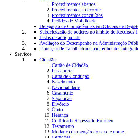
Procedimentos abertos
Procedimentos a decorrer
Procedimentos concluídos
Pedidos de Mobilidade
Delegação de Competências em Oficiais de Regist
Subdelegação de poderes no âmbito de Recursos
Listas de antiguidade
Avaliação do Desempenho na Administração Púb
Transição de trabalhadores para entidades integrad
Serviços
Cidadão
Cartão de Cidadão
Passaporte
Carta de Condução
Nascimento
Nacionalidade
Casamento
Separação
Divórcio
Óbito
Herança
Certificado Sucessório Europeu
Testamento
Mudança da menção do sexo e nome
Certidões