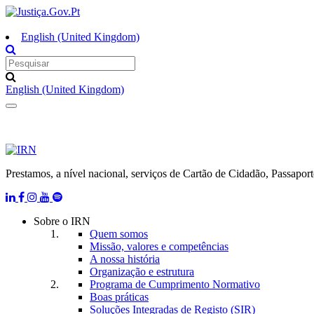
English (United Kingdom)
English (United Kingdom)
Toggle
navigation
Prestamos, a nível nacional, serviços de Cartão de Cidadão, Passaporte,
Sobre o IRN
Quem somos
Missão, valores e competências
A nossa história
Organização e estrutura
Programa de Cumprimento Normativo
Boas práticas
Soluções Integradas de Registo (SIR)