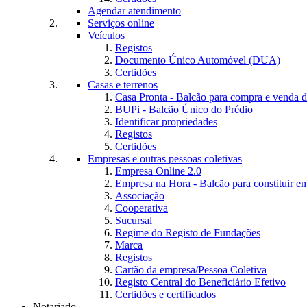
Agendar atendimento
Serviços online
Veículos
Registos
Documento Único Automóvel (DUA)
Certidões
Casas e terrenos
Casa Pronta - Balcão para compra e venda d
BUPi - Balcão Único do Prédio
Identificar propriedades
Registos
Certidões
Empresas e outras pessoas coletivas
Empresa Online 2.0
Empresa na Hora - Balcão para constituir e
Associação
Cooperativa
Sucursal
Regime do Registo de Fundações
Marca
Registos
Cartão da empresa/Pessoa Coletiva
Registo Central do Beneficiário Efetivo
Certidões e certificados
Notariado