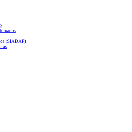
o
 Humanos
lica (SIADAP)
oras