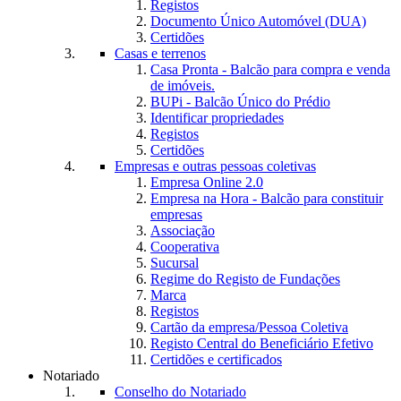
Registos
Documento Único Automóvel (DUA)
Certidões
Casas e terrenos
Casa Pronta - Balcão para compra e venda
de imóveis.
BUPi - Balcão Único do Prédio
Identificar propriedades
Registos
Certidões
Empresas e outras pessoas coletivas
Empresa Online 2.0
Empresa na Hora - Balcão para constituir
empresas
Associação
Cooperativa
Sucursal
Regime do Registo de Fundações
Marca
Registos
Cartão da empresa/Pessoa Coletiva
Registo Central do Beneficiário Efetivo
Certidões e certificados
Notariado
Conselho do Notariado