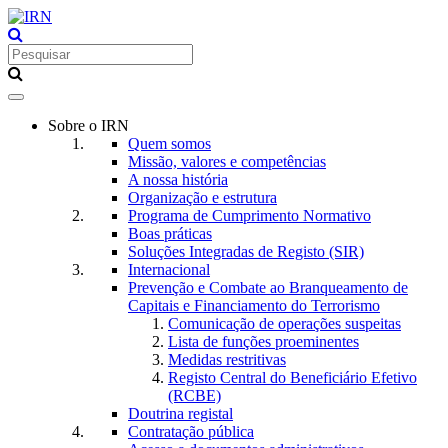
Toggle
navigation
Sobre o IRN
Quem somos
Missão, valores e competências
A nossa história
Organização e estrutura
Programa de Cumprimento Normativo
Boas práticas
Soluções Integradas de Registo (SIR)
Internacional
Prevenção e Combate ao Branqueamento de
Capitais e Financiamento do Terrorismo
Comunicação de operações suspeitas
Lista de funções proeminentes
Medidas restritivas
Registo Central do Beneficiário Efetivo
(RCBE)
Doutrina registal
Contratação pública