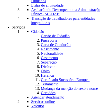
Humanos
Listas de antiguidade
Avaliação do Desempenho na Administração
Pública (SIADAP)
Transição de trabalhadores para entidades
integradoras
Serviços
Cidadão
Cartão de Cidadão
Passaporte
Carta de Condução
Nascimento
Nacionalidade
Casamento
Separação
Divórcio
Óbito
Herança
Certificado Sucessório Europeu
Testamento
Mudança da menção do sexo e nome
Certidões
Agendar atendimento
Serviços online
Veículos