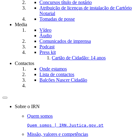
Concursos título de notário
Atribuição de licenças de instalação de Cartório
Notarial
Tomadas de posse
Media
Vídeo
Áudio
Comunicados de imprensa
Podcast
Press kit
Cartão de Cidadão: 14 anos
Contactos
Onde estamos
Lista de contactos
Balcões Nascer Cidadão
Toggle
navigation
Sobre o IRN
Quem somos
Quem somos | IRN.Justica.gov.pt
Missão, valores e competências