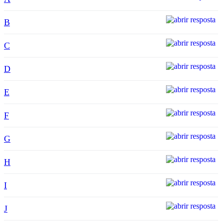
B
C
D
E
F
G
H
I
J