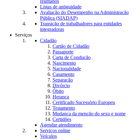
Humanos
Listas de antiguidade
Avaliação do Desempenho na Administração
Pública (SIADAP)
Transição de trabalhadores para entidades
integradoras
Serviços
Cidadão
Cartão de Cidadão
Passaporte
Carta de Condução
Nascimento
Nacionalidade
Casamento
Separação
Divórcio
Óbito
Herança
Certificado Sucessório Europeu
Testamento
Mudança da menção do sexo e nome
Certidões
Agendar atendimento
Serviços online
Veículos