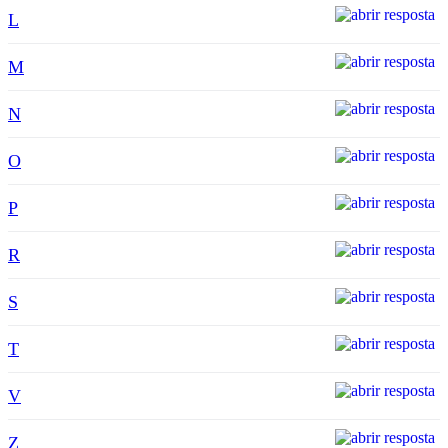
L
M
N
O
P
R
S
T
V
Z