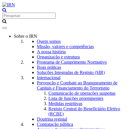
Toggle
navigation
Sobre o IRN
Quem somos
Missão, valores e competências
A nossa história
Organização e estrutura
Programa de Cumprimento Normativo
Boas práticas
Soluções Integradas de Registo (SIR)
Internacional
Prevenção e Combate ao Branqueamento de
Capitais e Financiamento do Terrorismo
Comunicação de operações suspeitas
Lista de funções proeminentes
Medidas restritivas
Registo Central do Beneficiário Efetivo
(RCBE)
Doutrina registal
Contratação pública