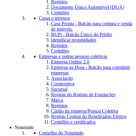
Registos
Documento Único Automóvel (DUA)
Certidões
Casas e terrenos
Casa Pronta - Balcão para compra e venda
de imóveis.
BUPi - Balcão Único do Prédio
Identificar propriedades
Registos
Certidões
Empresas e outras pessoas coletivas
Empresa Online 2.0
Empresa na Hora - Balcão para constituir
empresas
Associação
Cooperativa
Sucursal
Regime do Registo de Fundações
Marca
Registos
Cartão da empresa/Pessoa Coletiva
Registo Central do Beneficiário Efetivo
Certidões e certificados
Notariado
Conselho do Notariado