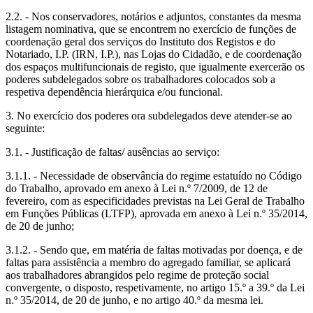
2.2. - Nos conservadores, notários e adjuntos, constantes da mesma
listagem nominativa, que se encontrem no exercício de funções de
coordenação geral dos serviços do Instituto dos Registos e do
Notariado, I.P. (IRN, I.P.), nas Lojas do Cidadão, e de coordenação
dos espaços multifuncionais de registo, que igualmente exercerão os
poderes subdelegados sobre os trabalhadores colocados sob a
respetiva dependência hierárquica e/ou funcional.
3. No exercício dos poderes ora subdelegados deve atender-se ao
seguinte:
3.1. - Justificação de faltas/ ausências ao serviço:
3.1.1. - Necessidade de observância do regime estatuído no Código
do Trabalho, aprovado em anexo à Lei n.º 7/2009, de 12 de
fevereiro, com as especificidades previstas na Lei Geral de Trabalho
em Funções Públicas (LTFP), aprovada em anexo à Lei n.º 35/2014,
de 20 de junho;
3.1.2. - Sendo que, em matéria de faltas motivadas por doença, e de
faltas para assistência a membro do agregado familiar, se aplicará
aos trabalhadores abrangidos pelo regime de proteção social
convergente, o disposto, respetivamente, no artigo 15.º a 39.º da Lei
n.º 35/2014, de 20 de junho, e no artigo 40.º da mesma lei.