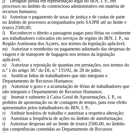
j) Designar jurista em representação legal do IRN, I. P., em
processos no âmbito do contencioso administrativo em matéria de
recursos humanos;
k) Autorizar o pagamento de taxas de justiça e de custas de parte
no âmbito de processos acompanhados pelo SAJPR até ao limite e
(euro) 2500,00;
l) Reconhecer o direito a passagens pagas para férias no continente
aos trabalhadores colocados em serviços de registo do IRN, I. P., na
Região Autónoma dos Açores, nos termos da legislação aplicável;
m) Autorizar o reembolso ou pagamento adiantado das despesas de
viagem e de transporte de bagagem nos termos da legislação
aplicável;
n) Autorizar a reposição de quantias em prestações, nos termos do
n.º 1 do artigo 38.º do DL n.º 155/92, de 28 de julho;
o) Justificar faltas de trabalhadores que não integram o
Departamento de Recursos Humanos;
p) Autorizar o gozo e a acumulação de férias de trabalhadores que
não integram o Departamento de Recursos Humanos;
q) Instruir e submeter à Caixa Geral de Aposentações, I. P., os
pedidos de aposentação ou de contagem de tempo, para esse efeito
apresentados pelos trabalhadores do IRN, I. P.;
r) Atribuir horários de trabalho e autorizar a respetiva alteração;
s) Autorizar a frequência de ações no âmbito de autoformação;
t) Autorizar despesas até ao limite de (euro) 2500,00, no âmbito
das competências cometidas ao Departamento de Recursos