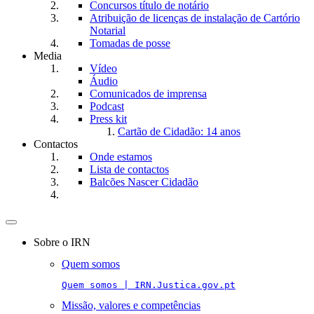
Concursos título de notário
Atribuição de licenças de instalação de Cartório
Notarial
Tomadas de posse
Media
Vídeo
Áudio
Comunicados de imprensa
Podcast
Press kit
Cartão de Cidadão: 14 anos
Contactos
Onde estamos
Lista de contactos
Balcões Nascer Cidadão
Toggle
navigation
Sobre o IRN
Quem somos
Quem somos | IRN.Justica.gov.pt
Missão, valores e competências