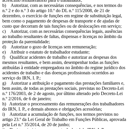
acréscimo remuneratório para o trabalhador;
b) Autorizar, com as necessárias consequências, e nos termos do
n.º 2 e do n.º 3 do artigo 10.º do DL n.º 115/2008, de 21 de
dezembro, o exercício de funções em regime de substituição legal,
bem como o pagamento de despesas de transporte e de ajudas de
custo que decorram de tais funções ou de deslocações em serviço;
c) Autorizar, com as necessárias consequências legais, ausências
ao trabalho resultantes de faltas, dispensas e licenças no âmbito da
proteção da parentalidade;
d) Autorizar o gozo de licenças sem remuneração;
e) Atribuir o estatuto de trabalhador estudante;
f) Qualificar acidentes de trabalho e autorizar as despesas dos
mesmos resultantes, e bem assim, desempenhar todas as funções
atribuídas à entidade empregadora no âmbito do regime jurídico dos
acidentes de trabalho e das doenças profissionais ocorridos ao
serviço do IRN, I. P.;
g) Autorizar a atribuição e pagamento das prestações familiares e,
bem assim, de todas as prestações sociais, previstas no Decreto-Lei
n.º 176/2003, de 2 de agosto, por último alterado pelo Decreto-Lei
n.º 2/2016, de 6 de janeiro;
h) Autorizar o processamento das remunerações dos trabalhadores
do IRN, I. P., e demais abonos e obrigações acessórias;
i) Autorizar a acumulação de funções, nos termos previstos no
artigo 23.º da Lei Geral de Trabalho em Funções Públicas, aprovada
pela Lei n.º 35/2014, de 20 de junho;