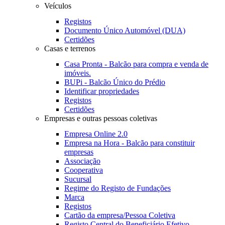
Veículos
Registos
Documento Único Automóvel (DUA)
Certidões
Casas e terrenos
Casa Pronta - Balcão para compra e venda de
imóveis.
BUPi - Balcão Único do Prédio
Identificar propriedades
Registos
Certidões
Empresas e outras pessoas coletivas
Empresa Online 2.0
Empresa na Hora - Balcão para constituir
empresas
Associação
Cooperativa
Sucursal
Regime do Registo de Fundações
Marca
Registos
Cartão da empresa/Pessoa Coletiva
Registo Central do Beneficiário Efetivo