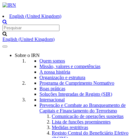
English (United Kingdom)
English (United Kingdom)
Toggle
navigation
Sobre o IRN
Quem somos
Missão, valores e competências
A nossa história
Organização e estrutura
Programa de Cumprimento Normativo
Boas práticas
Soluções Integradas de Registo (SIR)
Internacional
Prevenção e Combate ao Branqueamento de
Capitais e Financiamento do Terrorismo
Comunicação de operações suspeitas
Lista de funções proeminentes
Medidas restritivas
Registo Central do Beneficiário Efetivo