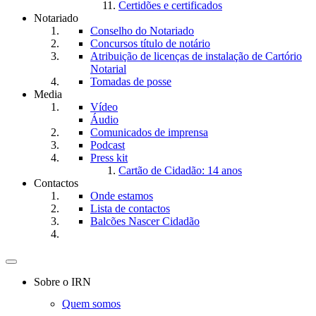
Certidões e certificados
Notariado
Conselho do Notariado
Concursos título de notário
Atribuição de licenças de instalação de Cartório
Notarial
Tomadas de posse
Media
Vídeo
Áudio
Comunicados de imprensa
Podcast
Press kit
Cartão de Cidadão: 14 anos
Contactos
Onde estamos
Lista de contactos
Balcões Nascer Cidadão
Toggle
navigation
Sobre o IRN
Quem somos