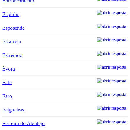
Entroncamento
Espinho
Esposende
Estarreja
Estremoz
Évora
Fafe
Faro
Felgueiras
Ferreira do Alentejo