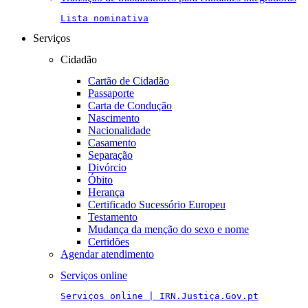
Lista nominativa
Serviços
Cidadão
Cartão de Cidadão
Passaporte
Carta de Condução
Nascimento
Nacionalidade
Casamento
Separação
Divórcio
Óbito
Herança
Certificado Sucessório Europeu
Testamento
Mudança da menção do sexo e nome
Certidões
Agendar atendimento
Serviços online
Serviços online | IRN.Justiça.Gov.pt