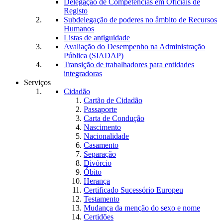
Delegação de Competências em Oficiais de
Registo
Subdelegação de poderes no âmbito de Recursos
Humanos
Listas de antiguidade
Avaliação do Desempenho na Administração
Pública (SIADAP)
Transição de trabalhadores para entidades
integradoras
Serviços
Cidadão
Cartão de Cidadão
Passaporte
Carta de Condução
Nascimento
Nacionalidade
Casamento
Separação
Divórcio
Óbito
Herança
Certificado Sucessório Europeu
Testamento
Mudança da menção do sexo e nome
Certidões