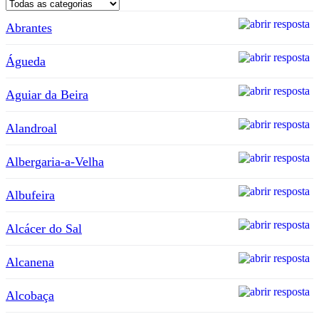
Abrantes
Águeda
Aguiar da Beira
Alandroal
Albergaria-a-Velha
Albufeira
Alcácer do Sal
Alcanena
Alcobaça