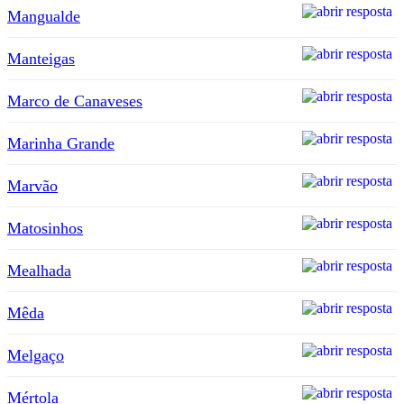
Mangualde
Manteigas
Marco de Canaveses
Marinha Grande
Marvão
Matosinhos
Mealhada
Mêda
Melgaço
Mértola