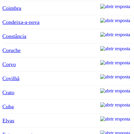
Coimbra
Condeixa-a-nova
Constância
Coruche
Corvo
Covilhã
Crato
Cuba
Elvas