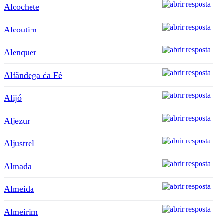
Alcochete
Alcoutim
Alenquer
Alfândega da Fé
Alijó
Aljezur
Aljustrel
Almada
Almeida
Almeirim