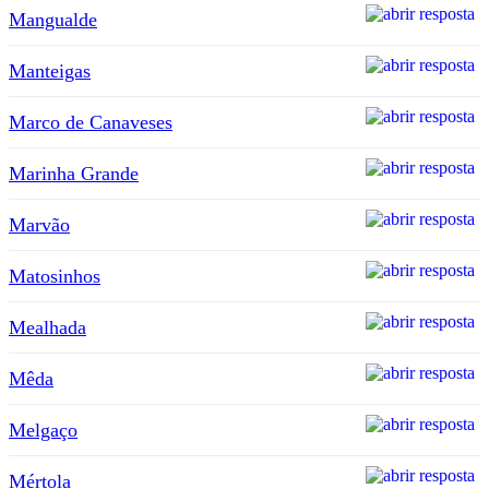
Mangualde
Manteigas
Marco de Canaveses
Marinha Grande
Marvão
Matosinhos
Mealhada
Mêda
Melgaço
Mértola