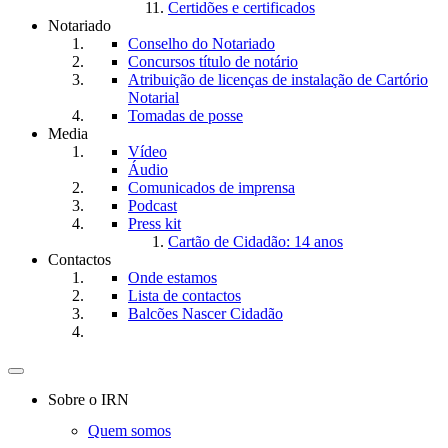
Certidões e certificados
Notariado
Conselho do Notariado
Concursos título de notário
Atribuição de licenças de instalação de Cartório
Notarial
Tomadas de posse
Media
Vídeo
Áudio
Comunicados de imprensa
Podcast
Press kit
Cartão de Cidadão: 14 anos
Contactos
Onde estamos
Lista de contactos
Balcões Nascer Cidadão
Toggle
navigation
Sobre o IRN
Quem somos