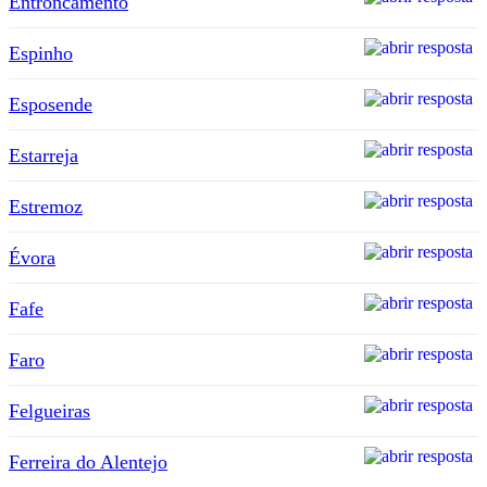
Entroncamento
Espinho
Esposende
Estarreja
Estremoz
Évora
Fafe
Faro
Felgueiras
Ferreira do Alentejo