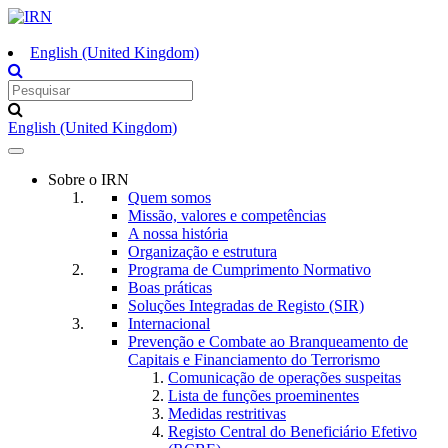
English (United Kingdom)
English (United Kingdom)
Toggle
navigation
Sobre o IRN
Quem somos
Missão, valores e competências
A nossa história
Organização e estrutura
Programa de Cumprimento Normativo
Boas práticas
Soluções Integradas de Registo (SIR)
Internacional
Prevenção e Combate ao Branqueamento de
Capitais e Financiamento do Terrorismo
Comunicação de operações suspeitas
Lista de funções proeminentes
Medidas restritivas
Registo Central do Beneficiário Efetivo