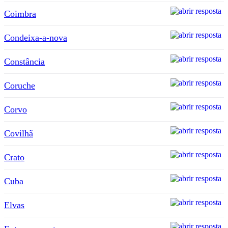
Coimbra
Condeixa-a-nova
Constância
Coruche
Corvo
Covilhã
Crato
Cuba
Elvas