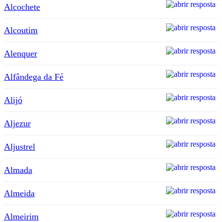
Alcochete
Alcoutim
Alenquer
Alfândega da Fé
Alijó
Aljezur
Aljustrel
Almada
Almeida
Almeirim