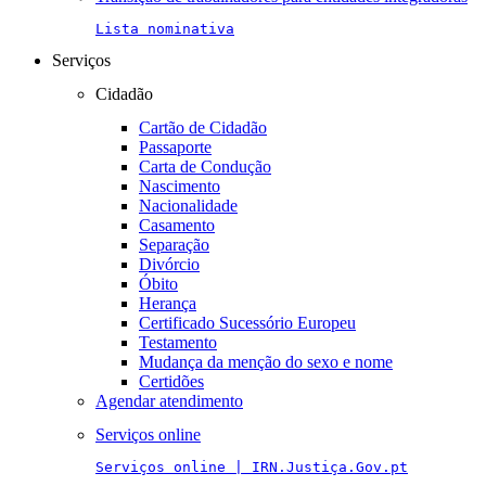
Lista nominativa
Serviços
Cidadão
Cartão de Cidadão
Passaporte
Carta de Condução
Nascimento
Nacionalidade
Casamento
Separação
Divórcio
Óbito
Herança
Certificado Sucessório Europeu
Testamento
Mudança da menção do sexo e nome
Certidões
Agendar atendimento
Serviços online
Serviços online | IRN.Justiça.Gov.pt