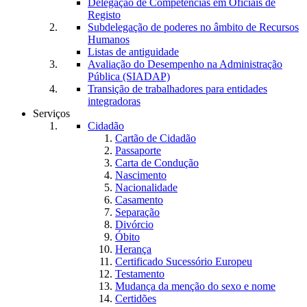
Delegação de Competências em Oficiais de
Registo
Subdelegação de poderes no âmbito de Recursos
Humanos
Listas de antiguidade
Avaliação do Desempenho na Administração
Pública (SIADAP)
Transição de trabalhadores para entidades
integradoras
Serviços
Cidadão
Cartão de Cidadão
Passaporte
Carta de Condução
Nascimento
Nacionalidade
Casamento
Separação
Divórcio
Óbito
Herança
Certificado Sucessório Europeu
Testamento
Mudança da menção do sexo e nome
Certidões