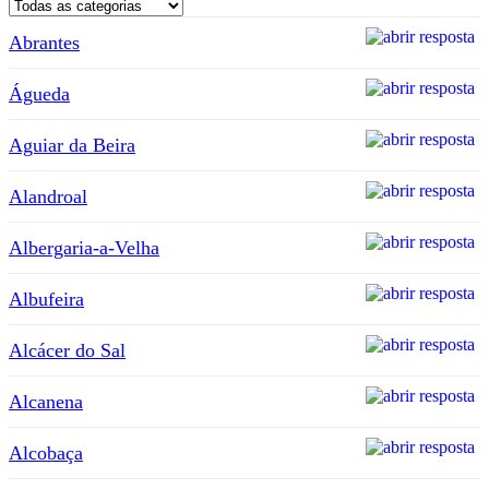
Abrantes
Águeda
Aguiar da Beira
Alandroal
Albergaria-a-Velha
Albufeira
Alcácer do Sal
Alcanena
Alcobaça