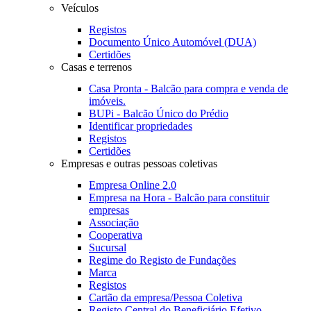
Veículos
Registos
Documento Único Automóvel (DUA)
Certidões
Casas e terrenos
Casa Pronta - Balcão para compra e venda de
imóveis.
BUPi - Balcão Único do Prédio
Identificar propriedades
Registos
Certidões
Empresas e outras pessoas coletivas
Empresa Online 2.0
Empresa na Hora - Balcão para constituir
empresas
Associação
Cooperativa
Sucursal
Regime do Registo de Fundações
Marca
Registos
Cartão da empresa/Pessoa Coletiva
Registo Central do Beneficiário Efetivo