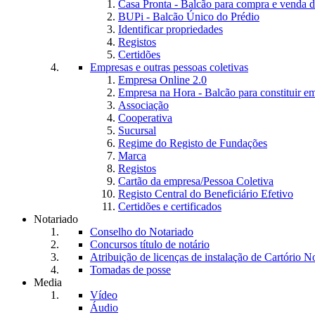
Casa Pronta - Balcão para compra e venda d
BUPi - Balcão Único do Prédio
Identificar propriedades
Registos
Certidões
Empresas e outras pessoas coletivas
Empresa Online 2.0
Empresa na Hora - Balcão para constituir e
Associação
Cooperativa
Sucursal
Regime do Registo de Fundações
Marca
Registos
Cartão da empresa/Pessoa Coletiva
Registo Central do Beneficiário Efetivo
Certidões e certificados
Notariado
Conselho do Notariado
Concursos título de notário
Atribuição de licenças de instalação de Cartório No
Tomadas de posse
Media
Vídeo
Áudio