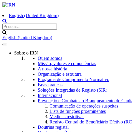
English (United Kingdom)
English (United Kingdom)
Toggle
navigation
Sobre o IRN
Quem somos
Missão, valores e competências
A nossa história
Organização e estrutura
Programa de Cumprimento Normativo
Boas práticas
Soluções Integradas de Registo (SIR)
Internacional
Prevenção e Combate ao Branqueamento de Capita
Comunicação de operações suspeitas
Lista de funções proeminentes
Medidas restritivas
Registo Central do Beneficiário Efetivo (R
Doutrina registal