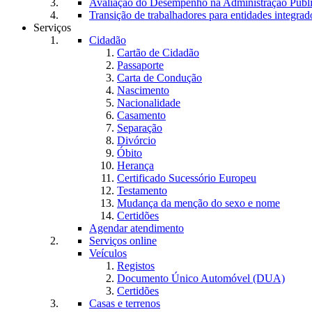
Avaliação do Desempenho na Administração Púb
Transição de trabalhadores para entidades integrad
Serviços
Cidadão
Cartão de Cidadão
Passaporte
Carta de Condução
Nascimento
Nacionalidade
Casamento
Separação
Divórcio
Óbito
Herança
Certificado Sucessório Europeu
Testamento
Mudança da menção do sexo e nome
Certidões
Agendar atendimento
Serviços online
Veículos
Registos
Documento Único Automóvel (DUA)
Certidões
Casas e terrenos