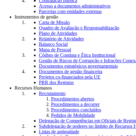
Contratação pública
Acesso a documentos administrativos
Parcerias com entidades externas
Instrumentos de gestão
Carta de Missão
Quadro de Avaliação e Responsabilização
Plano de Atividades
Relatório de Atividades
Balanço Social
Mapa de Pessoal
Código de Conduta e Ética Institucional
Gestão de Riscos de Corrupção e Infrações Conex
Documentos estratégicos governamentais
Documentos de gestão financeira
Projetos co-financiados pela UE
PRR dos Registos
Recursos Humanos
Recrutamento
Procedimentos abertos
Procedimentos a decorrer
Procedimentos concluídos
Pedidos de Mobilidade
Delegação de Competências em Oficiais de Regist
Subdelegação de poderes no âmbito de Recursos
Listas de antiguidade