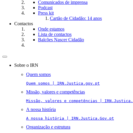
Comunicados de imprensa
Podcast
Press kit
Cartão de Cidadão: 14 anos
Contactos
Onde estamos
Lista de contactos
Balcões Nascer Cidadão
Toggle
navigation
Sobre o IRN
Quem somos
Quem somos | IRN.Justica.gov.pt
Missão, valores e competências
Missão, valores e competências | IRN.Justica.
A nossa história
A nossa história | IRN.Justica.Gov.pt
Organização e estrutura