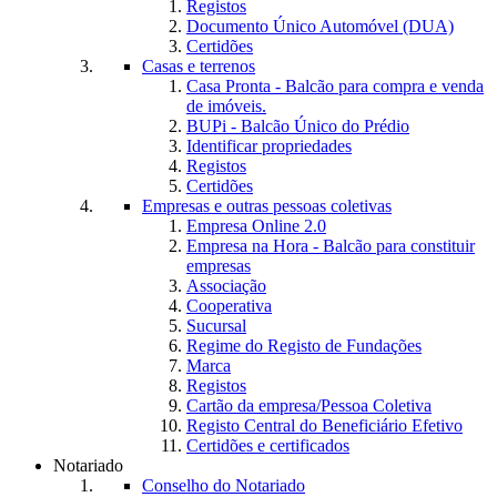
Registos
Documento Único Automóvel (DUA)
Certidões
Casas e terrenos
Casa Pronta - Balcão para compra e venda
de imóveis.
BUPi - Balcão Único do Prédio
Identificar propriedades
Registos
Certidões
Empresas e outras pessoas coletivas
Empresa Online 2.0
Empresa na Hora - Balcão para constituir
empresas
Associação
Cooperativa
Sucursal
Regime do Registo de Fundações
Marca
Registos
Cartão da empresa/Pessoa Coletiva
Registo Central do Beneficiário Efetivo
Certidões e certificados
Notariado
Conselho do Notariado