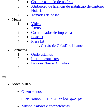
Concursos título de notário
Atribuição de licenças de instalação de Cartório
Notarial
Tomadas de posse
Media
Vídeo
Áudio
Comunicados de imprensa
Podcast
Press kit
Cartão de Cidadão: 14 anos
Contactos
Onde estamos
Lista de contactos
Balcões Nascer Cidadão
Toggle
navigation
Sobre o IRN
Quem somos
Quem somos | IRN.Justica.gov.pt
Missão, valores e competências