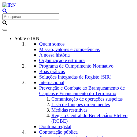
Toggle
navigation
Sobre o IRN
Quem somos
Missão, valores e competências
A nossa história
Organização e estrutura
Programa de Cumprimento Normativo
Boas práticas
Soluções Integradas de Registo (SIR)
Internacional
Prevenção e Combate ao Branqueamento de
Capitais e Financiamento do Terrorismo
Comunicação de operações suspeitas
Lista de funções proeminentes
Medidas restritivas
Registo Central do Beneficiário Efetivo
(RCBE)
Doutrina registal
Contratação pública