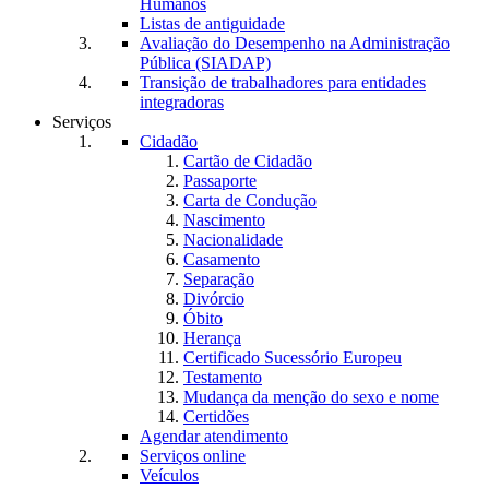
Humanos
Listas de antiguidade
Avaliação do Desempenho na Administração
Pública (SIADAP)
Transição de trabalhadores para entidades
integradoras
Serviços
Cidadão
Cartão de Cidadão
Passaporte
Carta de Condução
Nascimento
Nacionalidade
Casamento
Separação
Divórcio
Óbito
Herança
Certificado Sucessório Europeu
Testamento
Mudança da menção do sexo e nome
Certidões
Agendar atendimento
Serviços online
Veículos