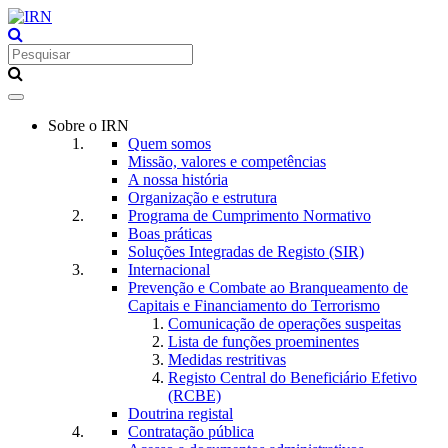
Toggle
navigation
Sobre o IRN
Quem somos
Missão, valores e competências
A nossa história
Organização e estrutura
Programa de Cumprimento Normativo
Boas práticas
Soluções Integradas de Registo (SIR)
Internacional
Prevenção e Combate ao Branqueamento de
Capitais e Financiamento do Terrorismo
Comunicação de operações suspeitas
Lista de funções proeminentes
Medidas restritivas
Registo Central do Beneficiário Efetivo
(RCBE)
Doutrina registal
Contratação pública