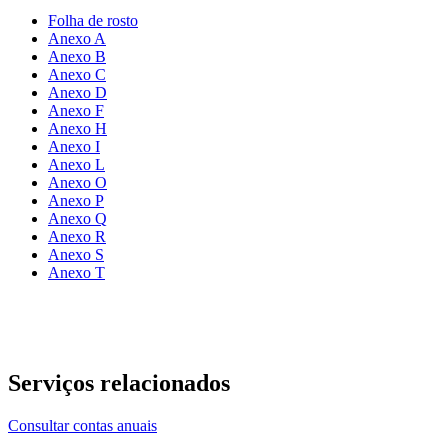
Folha de rosto
Anexo A
Anexo
B
Anexo
C
Anexo
D
Anexo
F
Anexo
H
Anexo
I
Anexo L
Anexo
O
Anexo
P
Anexo
Q
Anexo
R
Anexo
S
Anexo
T
Serviços relacionados
Consultar contas anuais