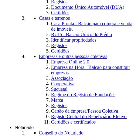
Registos
Documento Único Automóvel (DUA)
Certidões
Casas e terrenos
Casa Pronta - Balcão para compra e venda
de imóveis.
BUPi - Balcão Único do Prédio
Identificar propriedades
Registos
Certidões
Empresas e outras pessoas coletivas
Empresa Online 2.0
Empresa na Hora - Balcão para constituir
empresas
Associação
Cooperativa
Sucursal
Regime do Registo de Fundações
Marca
Registos
Cartão da empresa/Pessoa Coletiva
Registo Central do Beneficiário Efetivo
Certidões e certificados
Notariado
Conselho do Notariado