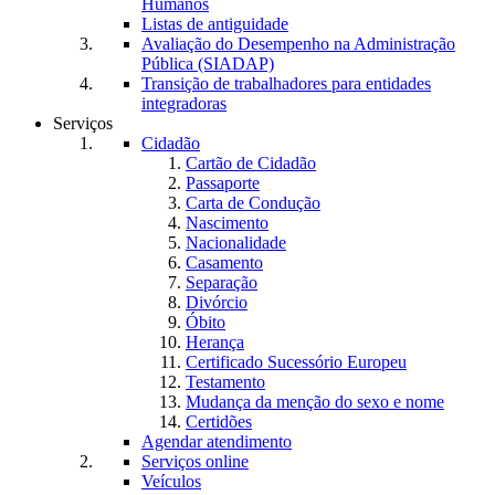
Humanos
Listas de antiguidade
Avaliação do Desempenho na Administração
Pública (SIADAP)
Transição de trabalhadores para entidades
integradoras
Serviços
Cidadão
Cartão de Cidadão
Passaporte
Carta de Condução
Nascimento
Nacionalidade
Casamento
Separação
Divórcio
Óbito
Herança
Certificado Sucessório Europeu
Testamento
Mudança da menção do sexo e nome
Certidões
Agendar atendimento
Serviços online
Veículos