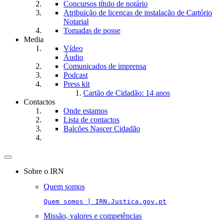
Concursos título de notário
Atribuição de licenças de instalação de Cartório
Notarial
Tomadas de posse
Media
Vídeo
Áudio
Comunicados de imprensa
Podcast
Press kit
Cartão de Cidadão: 14 anos
Contactos
Onde estamos
Lista de contactos
Balcões Nascer Cidadão
Toggle
navigation
Sobre o IRN
Quem somos
Quem somos | IRN.Justica.gov.pt
Missão, valores e competências