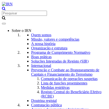
Toggle
navigation
Sobre o IRN
Quem somos
Missão, valores e competências
A nossa história
Organização e estrutura
Programa de Cumprimento Normativo
Boas práticas
Soluções Integradas de Registo (SIR)
Internacional
Prevenção e Combate ao Branqueamento de
Capitais e Financiamento do Terrorismo
Comunicação de operações suspeitas
Lista de funções proeminentes
Medidas restritivas
Registo Central do Beneficiário Efetivo
(RCBE)
Doutrina registal
Contratação pública