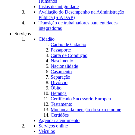
Humanos
Listas de antiguidade
Avaliação do Desempenho na Administração
Pública (SIADAP)
Transição de trabalhadores para entidades
integradoras
Serviços
Cidadão
Cartão de Cidadão
Passaporte
Carta de Condução
Nascimento
Nacionalidade
Casamento
Separação
Divórcio
Óbito
Herança
Certificado Sucessório Europeu
Testamento
Mudança da menção do sexo e nome
Certidões
Agendar atendimento
Serviços online
Veículos