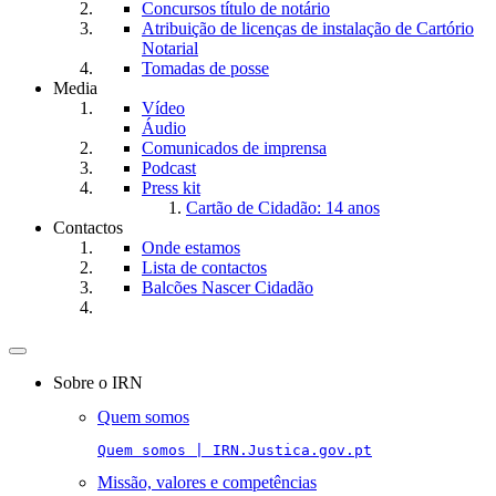
Concursos título de notário
Atribuição de licenças de instalação de Cartório
Notarial
Tomadas de posse
Media
Vídeo
Áudio
Comunicados de imprensa
Podcast
Press kit
Cartão de Cidadão: 14 anos
Contactos
Onde estamos
Lista de contactos
Balcões Nascer Cidadão
Toggle
navigation
Sobre o IRN
Quem somos
Quem somos | IRN.Justica.gov.pt
Missão, valores e competências