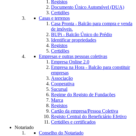
Registos
Documento Único Automóvel (DUA)
Certidões
Casas e terrenos
Casa Pronta - Balcão para compra e venda
de imóveis.
BUPi - Balcão Único do Prédio
Identificar propriedades
Registos
Certidões
Empresas e outras pessoas coletivas
Empresa Online 2.0
Empresa na Hora - Balcão para constituir
empresas
Associação
Cooperativa
Sucursal
Regime do Registo de Fundações
Marca
Registos
Cartão da empresa/Pessoa Coletiva
Registo Central do Beneficiário Efetivo
Certidões e certificados
Notariado
Conselho do Notariado