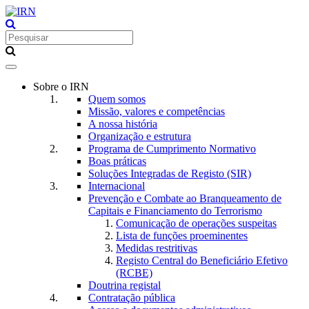
Toggle
navigation
Sobre o IRN
Quem somos
Missão, valores e competências
A nossa história
Organização e estrutura
Programa de Cumprimento Normativo
Boas práticas
Soluções Integradas de Registo (SIR)
Internacional
Prevenção e Combate ao Branqueamento de
Capitais e Financiamento do Terrorismo
Comunicação de operações suspeitas
Lista de funções proeminentes
Medidas restritivas
Registo Central do Beneficiário Efetivo
(RCBE)
Doutrina registal
Contratação pública