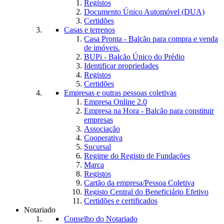
Registos
Documento Único Automóvel (DUA)
Certidões
Casas e terrenos
Casa Pronta - Balcão para compra e venda
de imóveis.
BUPi - Balcão Único do Prédio
Identificar propriedades
Registos
Certidões
Empresas e outras pessoas coletivas
Empresa Online 2.0
Empresa na Hora - Balcão para constituir
empresas
Associação
Cooperativa
Sucursal
Regime do Registo de Fundações
Marca
Registos
Cartão da empresa/Pessoa Coletiva
Registo Central do Beneficiário Efetivo
Certidões e certificados
Notariado
Conselho do Notariado