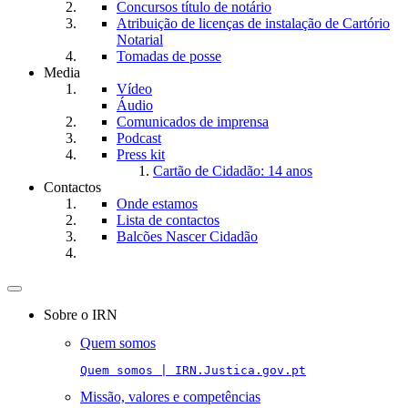
Concursos título de notário
Atribuição de licenças de instalação de Cartório
Notarial
Tomadas de posse
Media
Vídeo
Áudio
Comunicados de imprensa
Podcast
Press kit
Cartão de Cidadão: 14 anos
Contactos
Onde estamos
Lista de contactos
Balcões Nascer Cidadão
Toggle
navigation
Sobre o IRN
Quem somos
Quem somos | IRN.Justica.gov.pt
Missão, valores e competências