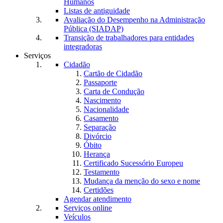
Humanos
Listas de antiguidade
Avaliação do Desempenho na Administração
Pública (SIADAP)
Transição de trabalhadores para entidades
integradoras
Serviços
Cidadão
Cartão de Cidadão
Passaporte
Carta de Condução
Nascimento
Nacionalidade
Casamento
Separação
Divórcio
Óbito
Herança
Certificado Sucessório Europeu
Testamento
Mudança da menção do sexo e nome
Certidões
Agendar atendimento
Serviços online
Veículos