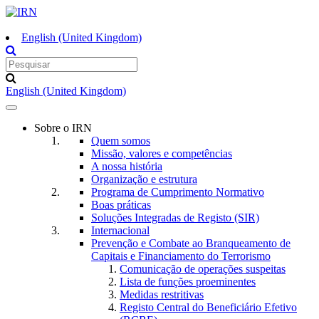
English (United Kingdom)
English (United Kingdom)
Toggle
navigation
Sobre o IRN
Quem somos
Missão, valores e competências
A nossa história
Organização e estrutura
Programa de Cumprimento Normativo
Boas práticas
Soluções Integradas de Registo (SIR)
Internacional
Prevenção e Combate ao Branqueamento de
Capitais e Financiamento do Terrorismo
Comunicação de operações suspeitas
Lista de funções proeminentes
Medidas restritivas
Registo Central do Beneficiário Efetivo