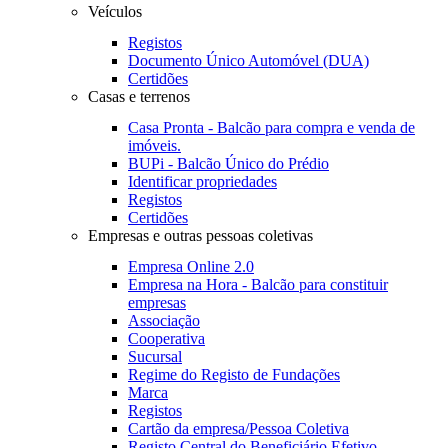
Veículos
Registos
Documento Único Automóvel (DUA)
Certidões
Casas e terrenos
Casa Pronta - Balcão para compra e venda de
imóveis.
BUPi - Balcão Único do Prédio
Identificar propriedades
Registos
Certidões
Empresas e outras pessoas coletivas
Empresa Online 2.0
Empresa na Hora - Balcão para constituir
empresas
Associação
Cooperativa
Sucursal
Regime do Registo de Fundações
Marca
Registos
Cartão da empresa/Pessoa Coletiva
Registo Central do Beneficiário Efetivo