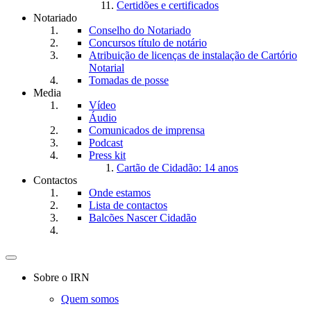
Certidões e certificados
Notariado
Conselho do Notariado
Concursos título de notário
Atribuição de licenças de instalação de Cartório
Notarial
Tomadas de posse
Media
Vídeo
Áudio
Comunicados de imprensa
Podcast
Press kit
Cartão de Cidadão: 14 anos
Contactos
Onde estamos
Lista de contactos
Balcões Nascer Cidadão
Toggle
navigation
Sobre o IRN
Quem somos