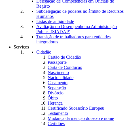
Delegação de Competências em Oficiais de
Registo
Subdelegação de poderes no âmbito de Recursos
Humanos
Listas de antiguidade
Avaliação do Desempenho na Administração
Pública (SIADAP)
Transição de trabalhadores para entidades
integradoras
Serviços
Cidadão
Cartão de Cidadão
Passaporte
Carta de Condução
Nascimento
Nacionalidade
Casamento
Separação
Divórcio
Óbito
Herança
Certificado Sucessório Europeu
Testamento
Mudança da menção do sexo e nome
Certidões