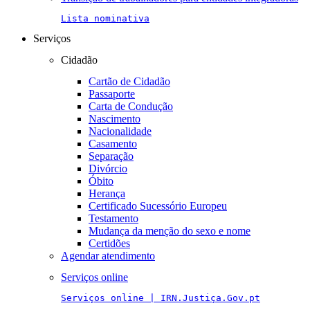
Lista nominativa
Serviços
Cidadão
Cartão de Cidadão
Passaporte
Carta de Condução
Nascimento
Nacionalidade
Casamento
Separação
Divórcio
Óbito
Herança
Certificado Sucessório Europeu
Testamento
Mudança da menção do sexo e nome
Certidões
Agendar atendimento
Serviços online
Serviços online | IRN.Justiça.Gov.pt