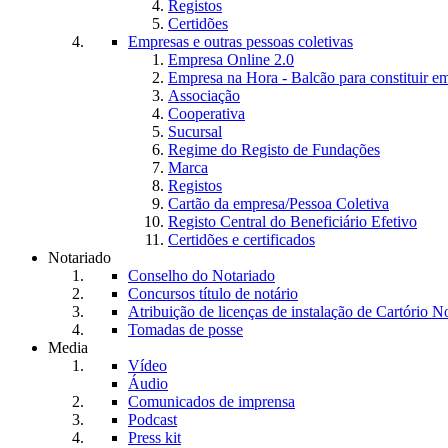
Registos
Certidões
Empresas e outras pessoas coletivas
Empresa Online 2.0
Empresa na Hora - Balcão para constituir e
Associação
Cooperativa
Sucursal
Regime do Registo de Fundações
Marca
Registos
Cartão da empresa/Pessoa Coletiva
Registo Central do Beneficiário Efetivo
Certidões e certificados
Notariado
Conselho do Notariado
Concursos título de notário
Atribuição de licenças de instalação de Cartório No
Tomadas de posse
Media
Vídeo
Áudio
Comunicados de imprensa
Podcast
Press kit