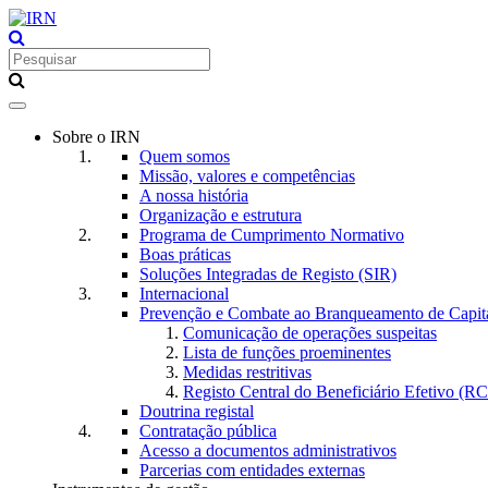
Toggle
navigation
Sobre o IRN
Quem somos
Missão, valores e competências
A nossa história
Organização e estrutura
Programa de Cumprimento Normativo
Boas práticas
Soluções Integradas de Registo (SIR)
Internacional
Prevenção e Combate ao Branqueamento de Capita
Comunicação de operações suspeitas
Lista de funções proeminentes
Medidas restritivas
Registo Central do Beneficiário Efetivo (R
Doutrina registal
Contratação pública
Acesso a documentos administrativos
Parcerias com entidades externas