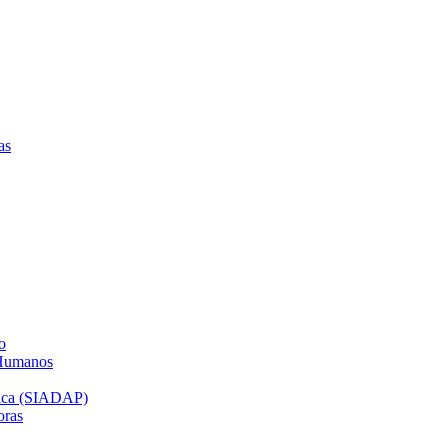
as
o
 Humanos
lica (SIADAP)
oras