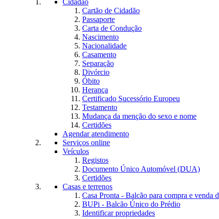
Cidadão
Cartão de Cidadão
Passaporte
Carta de Condução
Nascimento
Nacionalidade
Casamento
Separação
Divórcio
Óbito
Herança
Certificado Sucessório Europeu
Testamento
Mudança da menção do sexo e nome
Certidões
Agendar atendimento
Serviços online
Veículos
Registos
Documento Único Automóvel (DUA)
Certidões
Casas e terrenos
Casa Pronta - Balcão para compra e venda d
BUPi - Balcão Único do Prédio
Identificar propriedades