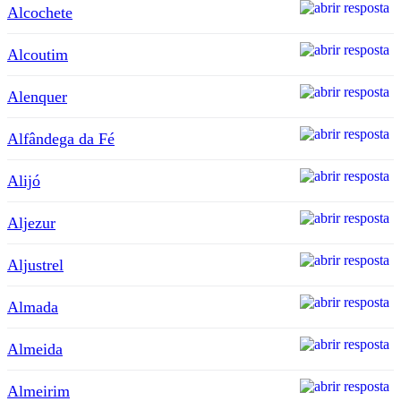
Alcochete
Alcoutim
Alenquer
Alfândega da Fé
Alijó
Aljezur
Aljustrel
Almada
Almeida
Almeirim