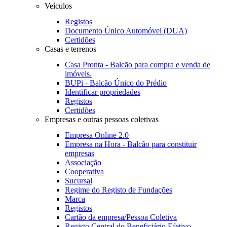
Veículos
Registos
Documento Único Automóvel (DUA)
Certidões
Casas e terrenos
Casa Pronta - Balcão para compra e venda de
imóveis.
BUPi - Balcão Único do Prédio
Identificar propriedades
Registos
Certidões
Empresas e outras pessoas coletivas
Empresa Online 2.0
Empresa na Hora - Balcão para constituir
empresas
Associação
Cooperativa
Sucursal
Regime do Registo de Fundações
Marca
Registos
Cartão da empresa/Pessoa Coletiva
Registo Central do Beneficiário Efetivo