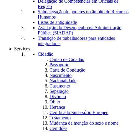
Delegação de Competências em Oficiais de
Registo
Subdelegação de poderes no âmbito de Recursos
Humanos
Listas de antiguidade
Avaliação do Desempenho na Administração
Pública (SIADAP)
Transição de trabalhadores para entidades
integradoras
Serviços
Cidadão
Cartão de Cidadão
Passaporte
Carta de Condução
Nascimento
Nacionalidade
Casamento
Separação
Divórcio
Óbito
Herança
Certificado Sucessório Europeu
Testamento
Mudança da menção do sexo e nome
Certidões