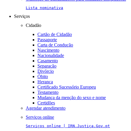
Lista nominativa
Serviços
Cidadão
Cartão de Cidadão
Passaporte
Carta de Condução
Nascimento
Nacionalidade
Casamento
Separação
Divórcio
Óbito
Herança
Certificado Sucessório Europeu
Testamento
Mudança da menção do sexo e nome
Certidões
Agendar atendimento
Serviços online
Serviços online | IRN.Justiça.Gov.pt