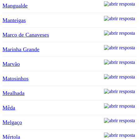
Mangualde
Manteigas
Marco de Canaveses
Marinha Grande
Marvão
Matosinhos
Mealhada
Mêda
Melgaço
Mértola