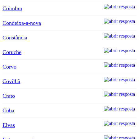
Coimbra
Condeixa-a-nova
Constância
Coruche
Corvo
Covilhã
Crato
Cuba
Elvas