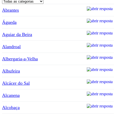
Abrantes
Águeda
Aguiar da Beira
Alandroal
Albergaria-a-Velha
Albufeira
Alcácer do Sal
Alcanena
Alcobaça