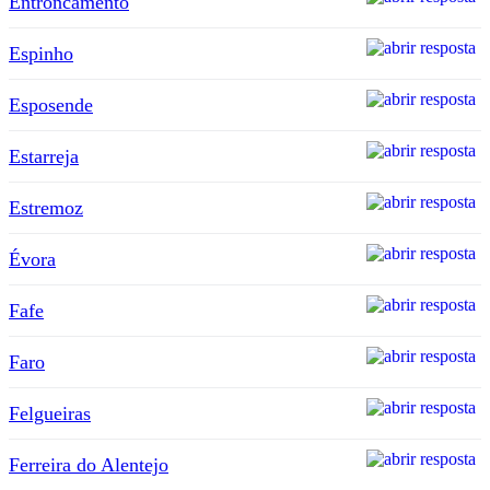
Entroncamento
Espinho
Esposende
Estarreja
Estremoz
Évora
Fafe
Faro
Felgueiras
Ferreira do Alentejo