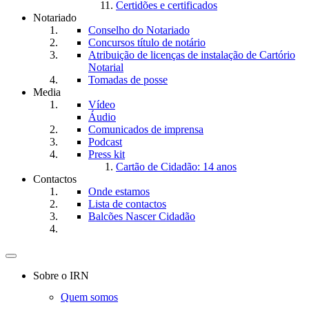
Certidões e certificados
Notariado
Conselho do Notariado
Concursos título de notário
Atribuição de licenças de instalação de Cartório
Notarial
Tomadas de posse
Media
Vídeo
Áudio
Comunicados de imprensa
Podcast
Press kit
Cartão de Cidadão: 14 anos
Contactos
Onde estamos
Lista de contactos
Balcões Nascer Cidadão
Toggle
navigation
Sobre o IRN
Quem somos