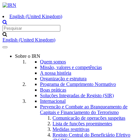
English (United Kingdom)
English (United Kingdom)
Toggle
navigation
Sobre o IRN
Quem somos
Missão, valores e competências
A nossa história
Organização e estrutura
Programa de Cumprimento Normativo
Boas práticas
Soluções Integradas de Registo (SIR)
Internacional
Prevenção e Combate ao Branqueamento de
Capitais e Financiamento do Terrorismo
Comunicação de operações suspeitas
Lista de funções proeminentes
Medidas restritivas
Registo Central do Beneficiário Efetivo