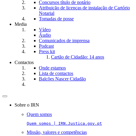
Concursos título de notário
Atribuição de licenças de instalação de Cartório
Notarial
Tomadas de posse
Media
Vídeo
Áudio
Comunicados de imprensa
Podcast
Press kit
Cartão de Cidadão: 14 anos
Contactos
Onde estamos
Lista de contactos
Balcões Nascer Cidadão
Toggle
navigation
Sobre o IRN
Quem somos
Quem somos | IRN.Justica.gov.pt
Missão, valores e competências