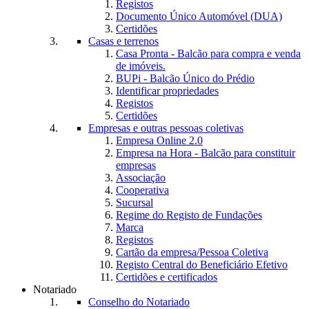
Registos
Documento Único Automóvel (DUA)
Certidões
Casas e terrenos
Casa Pronta - Balcão para compra e venda
de imóveis.
BUPi - Balcão Único do Prédio
Identificar propriedades
Registos
Certidões
Empresas e outras pessoas coletivas
Empresa Online 2.0
Empresa na Hora - Balcão para constituir
empresas
Associação
Cooperativa
Sucursal
Regime do Registo de Fundações
Marca
Registos
Cartão da empresa/Pessoa Coletiva
Registo Central do Beneficiário Efetivo
Certidões e certificados
Notariado
Conselho do Notariado