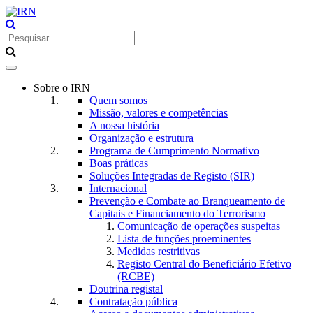
Toggle
navigation
Sobre o IRN
Quem somos
Missão, valores e competências
A nossa história
Organização e estrutura
Programa de Cumprimento Normativo
Boas práticas
Soluções Integradas de Registo (SIR)
Internacional
Prevenção e Combate ao Branqueamento de
Capitais e Financiamento do Terrorismo
Comunicação de operações suspeitas
Lista de funções proeminentes
Medidas restritivas
Registo Central do Beneficiário Efetivo
(RCBE)
Doutrina registal
Contratação pública