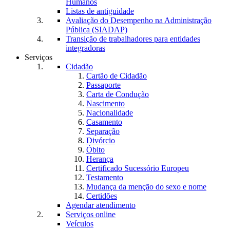
Humanos
Listas de antiguidade
Avaliação do Desempenho na Administração
Pública (SIADAP)
Transição de trabalhadores para entidades
integradoras
Serviços
Cidadão
Cartão de Cidadão
Passaporte
Carta de Condução
Nascimento
Nacionalidade
Casamento
Separação
Divórcio
Óbito
Herança
Certificado Sucessório Europeu
Testamento
Mudança da menção do sexo e nome
Certidões
Agendar atendimento
Serviços online
Veículos