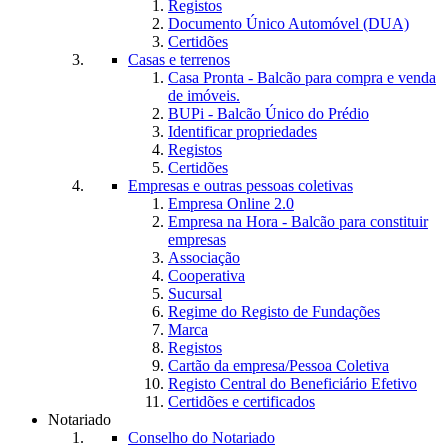
Registos
Documento Único Automóvel (DUA)
Certidões
Casas e terrenos
Casa Pronta - Balcão para compra e venda
de imóveis.
BUPi - Balcão Único do Prédio
Identificar propriedades
Registos
Certidões
Empresas e outras pessoas coletivas
Empresa Online 2.0
Empresa na Hora - Balcão para constituir
empresas
Associação
Cooperativa
Sucursal
Regime do Registo de Fundações
Marca
Registos
Cartão da empresa/Pessoa Coletiva
Registo Central do Beneficiário Efetivo
Certidões e certificados
Notariado
Conselho do Notariado