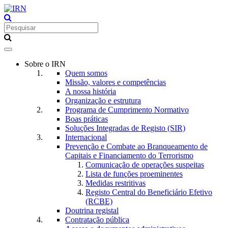
Toggle
navigation
Sobre o IRN
Quem somos
Missão, valores e competências
A nossa história
Organização e estrutura
Programa de Cumprimento Normativo
Boas práticas
Soluções Integradas de Registo (SIR)
Internacional
Prevenção e Combate ao Branqueamento de
Capitais e Financiamento do Terrorismo
Comunicação de operações suspeitas
Lista de funções proeminentes
Medidas restritivas
Registo Central do Beneficiário Efetivo
(RCBE)
Doutrina registal
Contratação pública