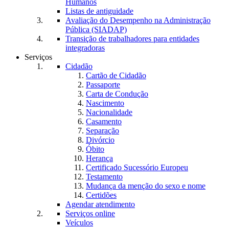
Humanos
Listas de antiguidade
Avaliação do Desempenho na Administração
Pública (SIADAP)
Transição de trabalhadores para entidades
integradoras
Serviços
Cidadão
Cartão de Cidadão
Passaporte
Carta de Condução
Nascimento
Nacionalidade
Casamento
Separação
Divórcio
Óbito
Herança
Certificado Sucessório Europeu
Testamento
Mudança da menção do sexo e nome
Certidões
Agendar atendimento
Serviços online
Veículos