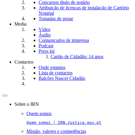
Concursos título de notário
Atribuição de licenças de instalação de Cartório
Notarial
Tomadas de posse
Media
Vídeo
Áudio
Comunicados de imprensa
Podcast
Press kit
Cartão de Cidadão: 14 anos
Contactos
Onde estamos
Lista de contactos
Balcões Nascer Cidadão
Toggle
navigation
Sobre o IRN
Quem somos
Quem somos | IRN.Justica.gov.pt
Missão, valores e competências