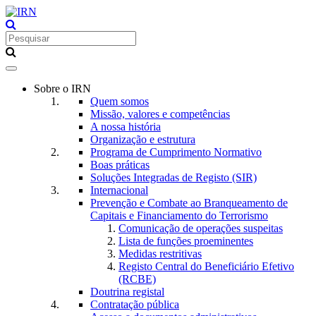
Toggle
navigation
Sobre o IRN
Quem somos
Missão, valores e competências
A nossa história
Organização e estrutura
Programa de Cumprimento Normativo
Boas práticas
Soluções Integradas de Registo (SIR)
Internacional
Prevenção e Combate ao Branqueamento de
Capitais e Financiamento do Terrorismo
Comunicação de operações suspeitas
Lista de funções proeminentes
Medidas restritivas
Registo Central do Beneficiário Efetivo
(RCBE)
Doutrina registal
Contratação pública