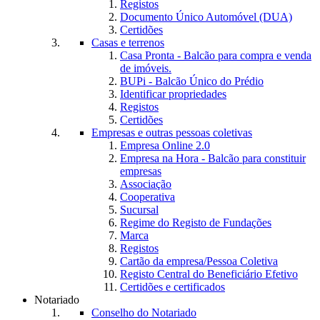
Registos
Documento Único Automóvel (DUA)
Certidões
Casas e terrenos
Casa Pronta - Balcão para compra e venda
de imóveis.
BUPi - Balcão Único do Prédio
Identificar propriedades
Registos
Certidões
Empresas e outras pessoas coletivas
Empresa Online 2.0
Empresa na Hora - Balcão para constituir
empresas
Associação
Cooperativa
Sucursal
Regime do Registo de Fundações
Marca
Registos
Cartão da empresa/Pessoa Coletiva
Registo Central do Beneficiário Efetivo
Certidões e certificados
Notariado
Conselho do Notariado