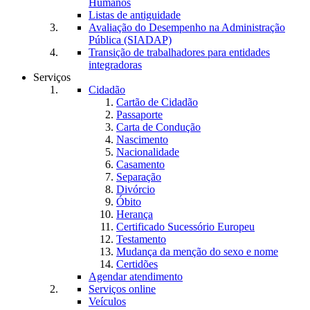
Humanos
Listas de antiguidade
Avaliação do Desempenho na Administração
Pública (SIADAP)
Transição de trabalhadores para entidades
integradoras
Serviços
Cidadão
Cartão de Cidadão
Passaporte
Carta de Condução
Nascimento
Nacionalidade
Casamento
Separação
Divórcio
Óbito
Herança
Certificado Sucessório Europeu
Testamento
Mudança da menção do sexo e nome
Certidões
Agendar atendimento
Serviços online
Veículos