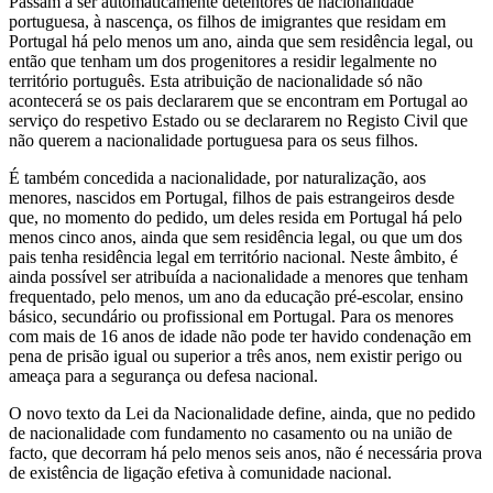
Passam a ser automaticamente detentores de nacionalidade
portuguesa, à nascença, os filhos de imigrantes que residam em
Portugal há pelo menos um ano, ainda que sem residência legal, ou
então que tenham um dos progenitores a residir legalmente no
território português. Esta atribuição de nacionalidade só não
acontecerá se os pais declararem que se encontram em Portugal ao
serviço do respetivo Estado ou se declararem no Registo Civil que
não querem a nacionalidade portuguesa para os seus filhos.
É também concedida a nacionalidade, por naturalização, aos
menores, nascidos em Portugal, filhos de pais estrangeiros desde
que, no momento do pedido, um deles resida em Portugal há pelo
menos cinco anos, ainda que sem residência legal, ou que um dos
pais tenha residência legal em território nacional. Neste âmbito, é
ainda possível ser atribuída a nacionalidade a menores que tenham
frequentado, pelo menos, um ano da educação pré-escolar, ensino
básico, secundário ou profissional em Portugal. Para os menores
com mais de 16 anos de idade não pode ter havido condenação em
pena de prisão igual ou superior a três anos, nem existir perigo ou
ameaça para a segurança ou defesa nacional.
O novo texto da Lei da Nacionalidade define, ainda, que no pedido
de nacionalidade com fundamento no casamento ou na união de
facto, que decorram há pelo menos seis anos, não é necessária prova
de existência de ligação efetiva à comunidade nacional.