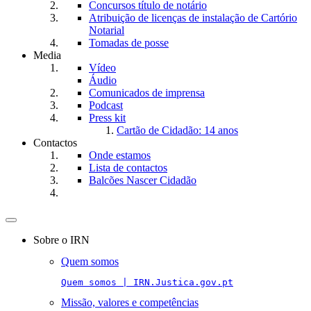
Concursos título de notário
Atribuição de licenças de instalação de Cartório
Notarial
Tomadas de posse
Media
Vídeo
Áudio
Comunicados de imprensa
Podcast
Press kit
Cartão de Cidadão: 14 anos
Contactos
Onde estamos
Lista de contactos
Balcões Nascer Cidadão
Toggle
navigation
Sobre o IRN
Quem somos
Quem somos | IRN.Justica.gov.pt
Missão, valores e competências