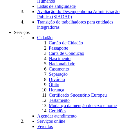
Humanos
Listas de antiguidade
Avaliação do Desempenho na Administração
Pública (SIADAP)
Transição de trabalhadores para entidades
integradoras
Serviços
Cidadão
Cartão de Cidadão
Passaporte
Carta de Condução
Nascimento
Nacionalidade
Casamento
Separação
Divórcio
Óbito
Herança
Certificado Sucessório Europeu
Testamento
Mudança da menção do sexo e nome
Certidões
Agendar atendimento
Serviços online
Veículos