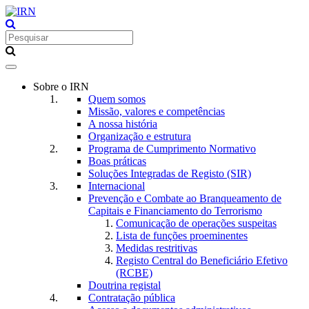
Toggle
navigation
Sobre o IRN
Quem somos
Missão, valores e competências
A nossa história
Organização e estrutura
Programa de Cumprimento Normativo
Boas práticas
Soluções Integradas de Registo (SIR)
Internacional
Prevenção e Combate ao Branqueamento de
Capitais e Financiamento do Terrorismo
Comunicação de operações suspeitas
Lista de funções proeminentes
Medidas restritivas
Registo Central do Beneficiário Efetivo
(RCBE)
Doutrina registal
Contratação pública