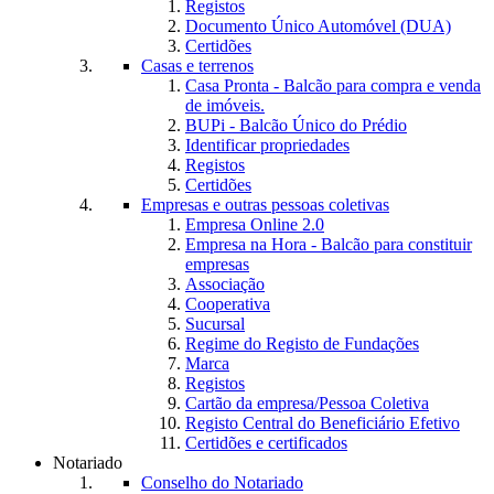
Registos
Documento Único Automóvel (DUA)
Certidões
Casas e terrenos
Casa Pronta - Balcão para compra e venda
de imóveis.
BUPi - Balcão Único do Prédio
Identificar propriedades
Registos
Certidões
Empresas e outras pessoas coletivas
Empresa Online 2.0
Empresa na Hora - Balcão para constituir
empresas
Associação
Cooperativa
Sucursal
Regime do Registo de Fundações
Marca
Registos
Cartão da empresa/Pessoa Coletiva
Registo Central do Beneficiário Efetivo
Certidões e certificados
Notariado
Conselho do Notariado