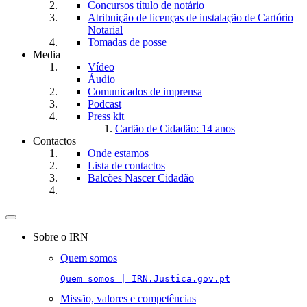
Concursos título de notário
Atribuição de licenças de instalação de Cartório
Notarial
Tomadas de posse
Media
Vídeo
Áudio
Comunicados de imprensa
Podcast
Press kit
Cartão de Cidadão: 14 anos
Contactos
Onde estamos
Lista de contactos
Balcões Nascer Cidadão
Toggle
navigation
Sobre o IRN
Quem somos
Quem somos | IRN.Justica.gov.pt
Missão, valores e competências