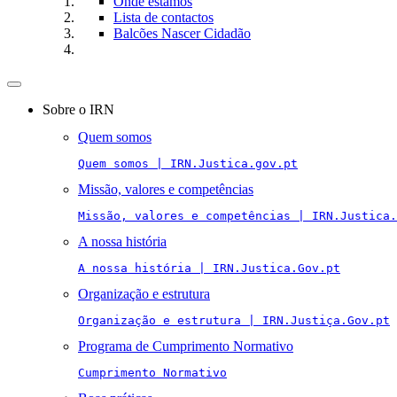
Onde estamos
Lista de contactos
Balcões Nascer Cidadão
Toggle
navigation
Sobre o IRN
Quem somos
Quem somos | IRN.Justica.gov.pt
Missão, valores e competências
Missão, valores e competências | IRN.Justica.
A nossa história
A nossa história | IRN.Justica.Gov.pt
Organização e estrutura
Organização e estrutura | IRN.Justiça.Gov.pt
Programa de Cumprimento Normativo
Cumprimento Normativo