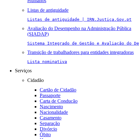
Humanos
Listas de antiguidade
Listas de antiguidade | IRN.Justiça.Gov.pt
Avaliação do Desempenho na Administração Pública
(SIADAP)
Sistema Integrado de Gestão e Avaliação do De
Transição de trabalhadores para entidades integradoras
Lista nominativa
Serviços
Cidadão
Cartão de Cidadão
Passaporte
Carta de Condução
Nascimento
Nacionalidade
Casamento
Separação
Divórcio
Óbito