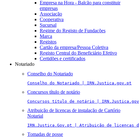
Empresa na Hora - Balcão para constituir
empresas
Associação
Cooperativa
Sucursal
Regime do Registo de Fundações
Marca
Registos
Cartão da empresa/Pessoa Coletiva
Registo Central do Beneficiário Efetivo
Certidões e certificados
Notariado
Conselho do Notariado
Conselho do Notariado | IRN.Justica.gov.pt
Concursos título de notário
Concursos título de notário | IRN.Justica.gov
Atribuição de licenças de instalação de Cartório
Notarial
IRN.Justiça.Gov.pt | Atribuição de licenças 
Tomadas de posse