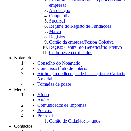
empresas
Associação
Cooperativa
Sucursal
Regime do Registo de Fundações
Marca
Registos
Cartão da empresa/Pessoa Coletiva
Registo Central do Beneficiário Efetivo
Certidões e certificados
Notariado
Conselho do Notariado
Concursos título de notário
Atribuição de licenças de instalação de Cartório
Notarial
Tomadas de posse
Media
Vídeo
Áudio
Comunicados de imprensa
Podcast
Press kit
Cartão de Cidadão: 14 anos
Contactos