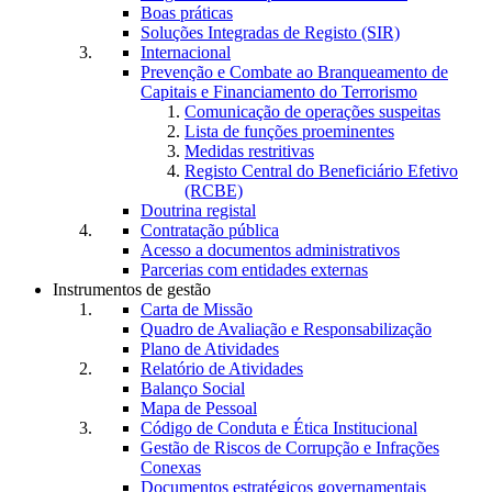
Boas práticas
Soluções Integradas de Registo (SIR)
Internacional
Prevenção e Combate ao Branqueamento de
Capitais e Financiamento do Terrorismo
Comunicação de operações suspeitas
Lista de funções proeminentes
Medidas restritivas
Registo Central do Beneficiário Efetivo
(RCBE)
Doutrina registal
Contratação pública
Acesso a documentos administrativos
Parcerias com entidades externas
Instrumentos de gestão
Carta de Missão
Quadro de Avaliação e Responsabilização
Plano de Atividades
Relatório de Atividades
Balanço Social
Mapa de Pessoal
Código de Conduta e Ética Institucional
Gestão de Riscos de Corrupção e Infrações
Conexas
Documentos estratégicos governamentais