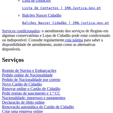
Lista de contactos
Lista de Contactos | IRN.Justica.Gov.pt
Balcões Nascer Cidadão
Balcões Nascer Cidadão | IRN.justica.gov.pt
Serviços condicionados
: o atendimento dos serviços de Registo em
algumas conservatórias e Lojas de Cidadão pode estar condicionado
ou indisponível. Consulte regularmente
esta página
para saber a
disponibilidade de atendimento, assim como as alternativas
disponíveis.
Serviços
Registo de Navios e Embarcações
Pedido online de Nacionalidade
Pedido de Nacionalidade por correio
Novo Cartão de Cidadão
Renovar online o Cartão de Cidadão
Pedir registo de nascimento e 1.º CC
Nacionalidade: impressos e pagamentos
Declaração de óbito online
Renovação automática do Cartão de Cidadão
Criar uma empresa online