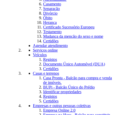
Casamento
Separação
Divórcio
Óbito
Herança
Certificado Sucessório Europeu
Testamento
Mudança da menção do sexo e nome
Certidões
Agendar atendimento
Serviços online
Veículos
Registos
Documento Único Automóvel (DUA)
Certidões
Casas e terrenos
Casa Pronta - Balcão para compra e venda
de imóveis.
BUPi - Balcão Único do Prédio
Identificar propriedades
Registos
Certidões
Empresas e outras pessoas coletivas
Empresa Online 2.0
Empresa na Hora - Balcão para constituir